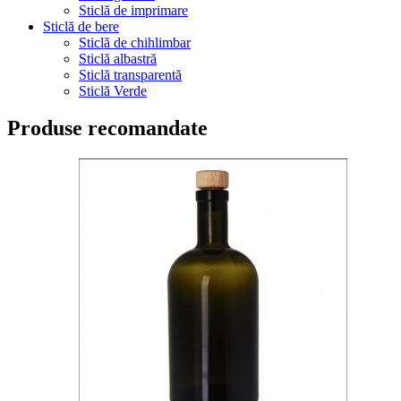
Sticlă de imprimare
Sticlă de bere
Sticlă de chihlimbar
Sticlă albastră
Sticlă transparentă
Sticlă Verde
Produse recomandate