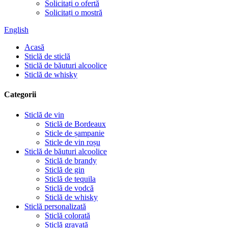
Solicitați o ofertă
Solicitați o mostră
English
Acasă
Sticlă de sticlă
Sticlă de băuturi alcoolice
Sticlă de whisky
Categorii
Sticlă de vin
Sticlă de Bordeaux
Sticle de șampanie
Sticle de vin roșu
Sticlă de băuturi alcoolice
Sticlă de brandy
Sticlă de gin
Sticlă de tequila
Sticlă de vodcă
Sticlă de whisky
Sticlă personalizată
Sticlă colorată
Sticlă gravată