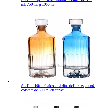
ml, 750 ml și 1000 ml
Sticlă de băutură alcoolică din sticlă transparentă
colorată de 500 ml cu capac