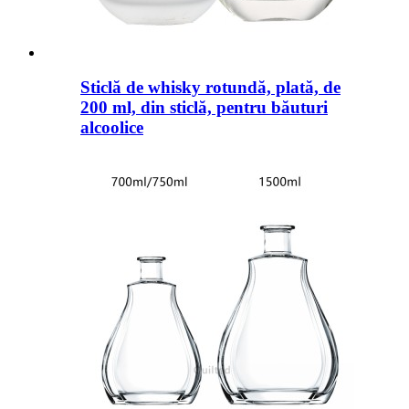
Sticlă de whisky rotundă, plată, de
200 ml, din sticlă, pentru băuturi
alcoolice