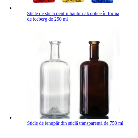
Sticle de sticlă pentru băuturi alcoolice în formă
de iceberg de 250 ml
Sticle de ienupăr din sticlă transparentă de 750 ml