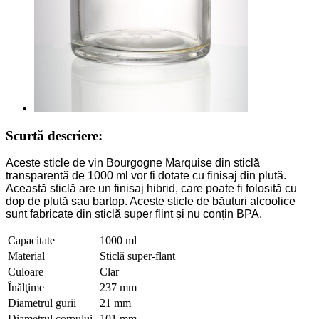
Scurtă descriere:
Aceste sticle de vin Bourgogne Marquise din sticlă
transparentă de 1000 ml vor fi dotate cu finisaj din plută.
Această sticlă are un finisaj hibrid, care poate fi folosită cu
dop de plută sau bartop. Aceste sticle de băuturi alcoolice
sunt fabricate din sticlă super flint și nu conțin BPA.
Capacitate
1000 ml
Material
Sticlă super-flant
Culoare
Clar
Înălţime
237 mm
Diametrul gurii
21 mm
Diametrul corpului
101 mm