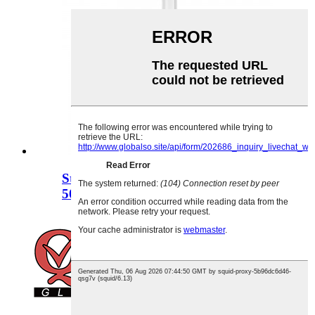
Sticlă de sticlă cu băutură alcoolică de
500 ml, formă rotundă personalizată