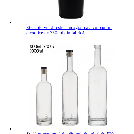
Sticlă de vin din sticlă neagră mată cu băuturi
alcoolice de 750 ml din fabrică...
Sticlă transparentă de băutură alcoolică de 500