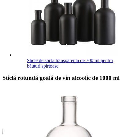
Sticle de sticlă transparentă de 700 ml pentru
băuturi spirtoase
Sticlă rotundă goală de vin alcoolic de 1000 ml