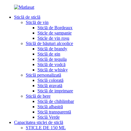
Sticlă de sticlă
Sticlă de vin
Sticlă de Bordeaux
Sticle de șampanie
Sticle de vin roșu
Sticlă de băuturi alcoolice
Sticlă de brandy
Sticlă de gin
Sticlă de tequila
Sticlă de vodcă
Sticlă de whisky
Sticlă personalizată
Sticlă colorată
Sticlă gravată
Sticlă de imprimare
Sticlă de bere
Sticlă de chihlimbar
Sticlă albastră
Sticlă transparentă
Sticlă Verde
Capacitatea sticlei de sticlă
STICLE DE 150 ML