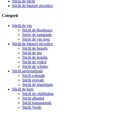
Sticlă de sticlă
Sticlă de băuturi alcoolice
Categorii
Sticlă de vin
Sticlă de Bordeaux
Sticle de șampanie
Sticle de vin roșu
Sticlă de băuturi alcoolice
Sticlă de brandy
Sticlă de gin
Sticlă de tequila
Sticlă de vodcă
Sticlă de whisky
Sticlă personalizată
Sticlă colorată
Sticlă gravată
Sticlă de imprimare
Sticlă de bere
Sticlă de chihlimbar
Sticlă albastră
Sticlă transparentă
Sticlă Verde