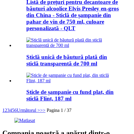
Listă de prețuri pentru decantoare de
băuturi alcoolice Elvis Presley en-gros
din China - Sticlă de șampanie din
pahar de vin de 750 ml, culoare
personalizată - QLT
Sticlă unică de băutură plată din
sticlă transparentă de 700 ml
Sticle de șampanie cu fund plat, din
sticlă Flint, 187 ml
1
2
3
4
5
6
Următorul >
>>
Pagina 1 / 37
Compania noastră a apărut dintr-o