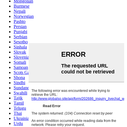
Mongolian
Burmese
Nepali
Norwegian
Pashto
Persian
Punjabi
Serbian
Sesotho
Sinhala
Slovak
Slovenian
Somali
Samoan
Scots Gaelic
Shona
Sindhi
Sundanese
Swahili
Tajik
Tamil
Telugu
Thai
Ukrainian
Urdu