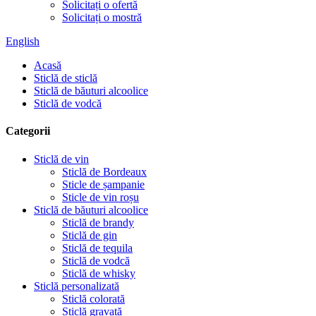
Solicitați o ofertă
Solicitați o mostră
English
Acasă
Sticlă de sticlă
Sticlă de băuturi alcoolice
Sticlă de vodcă
Categorii
Sticlă de vin
Sticlă de Bordeaux
Sticle de șampanie
Sticle de vin roșu
Sticlă de băuturi alcoolice
Sticlă de brandy
Sticlă de gin
Sticlă de tequila
Sticlă de vodcă
Sticlă de whisky
Sticlă personalizată
Sticlă colorată
Sticlă gravată