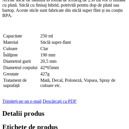
cu plută. Sticlă cu finisaj hibrid, potrivită pentru dop de plută sau
bartop. Aceste sticle sunt fabricate din sticlă super flint și nu conțin
BPA.
Capacitate
250 ml
Material
Sticlă super-flant
Culoare
Clar
Înălţime
190 mm
Diametrul gurii
20,5 mm
Diametrul corpului
42*65mm
Greutate
427g
Tratament de
Mată, Decal, Poloneză, Vopsea, Spray de
suprafață
culoare etc.
Trimiteți-ne un e-mail
Descărcați ca PDF
Detalii produs
Etichete de produs