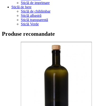
Sticlă de imprimare
Sticlă de bere
Sticlă de chihlimbar
Sticlă albastră
Sticlă transparentă
Sticlă Verde
Produse recomandate