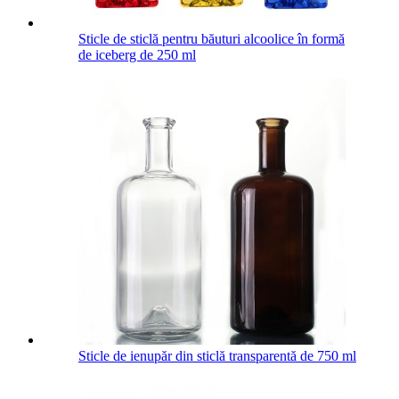
Sticle de sticlă pentru băuturi alcoolice în formă
de iceberg de 250 ml
Sticle de ienupăr din sticlă transparentă de 750 ml