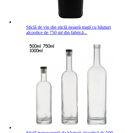
Sticlă de vin din sticlă neagră mată cu băuturi
alcoolice de 750 ml din fabrică...
Sticlă transparentă de băutură alcoolică de 500