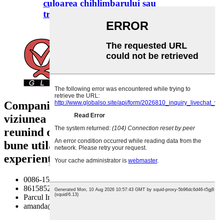
culoarea chihlimbarului sau
transparentă
Compania noastră a apărut dintr-o
viziunea de a revoluționa industria,
reunind o echipă de experți și cele mai
bune utilaje dedicate îmbunătățirii
experienței dumneavoastră.
0086-15852141369
8615852141369
Parcul Industrial Liuxin, Xuzhou, Jiangsu, China
amanda@qltbottle.com