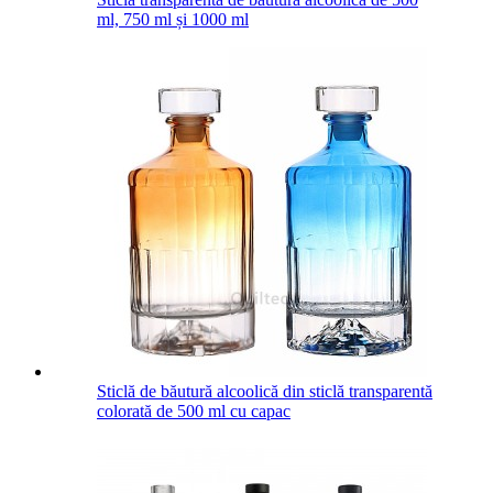
ml, 750 ml și 1000 ml
Sticlă de băutură alcoolică din sticlă transparentă
colorată de 500 ml cu capac