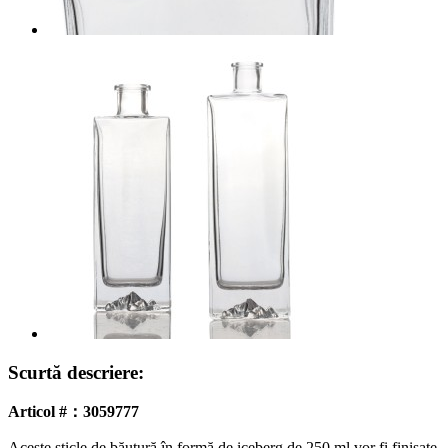
Scurtă descriere:
Articol #：3059777
Aceste sticle de băutură în formă de iceberg de 250 ml vor fi finisate