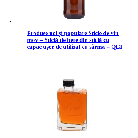
Produse noi și populare Sticle de vin
mov – Sticlă de bere din sticlă cu
capac ușor de utilizat cu sârmă – QLT