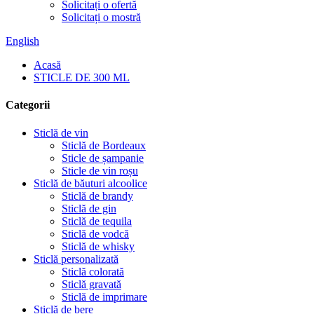
Solicitați o ofertă
Solicitați o mostră
English
Acasă
STICLE DE 300 ML
Categorii
Sticlă de vin
Sticlă de Bordeaux
Sticle de șampanie
Sticle de vin roșu
Sticlă de băuturi alcoolice
Sticlă de brandy
Sticlă de gin
Sticlă de tequila
Sticlă de vodcă
Sticlă de whisky
Sticlă personalizată
Sticlă colorată
Sticlă gravată
Sticlă de imprimare
Sticlă de bere