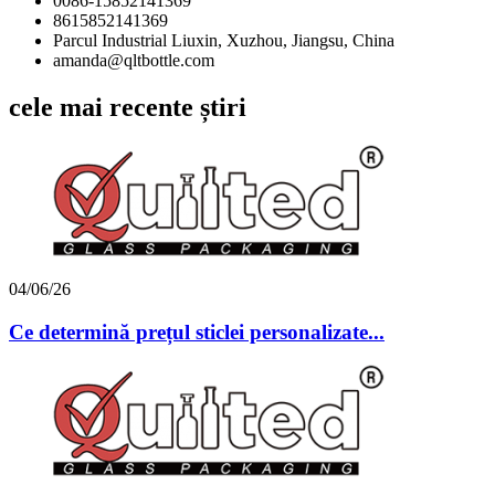
0086-15852141369
8615852141369
Parcul Industrial Liuxin, Xuzhou, Jiangsu, China
amanda@qltbottle.com
cele mai recente știri
04/06/26
Ce determină prețul sticlei personalizate...