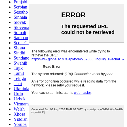
Punjabi
Serbian
Sesotho
Sinhala
Slovak
Slovenian
Somali
Samoan
Scots Gaelic
Shona
Sindhi
Sundanese
Swahili
Tajik
Tamil
Telugu
Thai
Ukrainian
Urdu
Uzbek
Vietnamese
Welsh
Xhosa
Yiddish
Yoruba