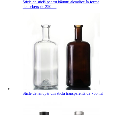
Sticle de sticlă pentru băuturi alcoolice în formă
de iceberg de 250 ml
Sticle de ienupăr din sticlă transparentă de 750 ml