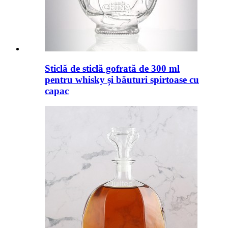
Sticlă de sticlă gofrată de 300 ml
pentru whisky și băuturi spirtoase cu
capac