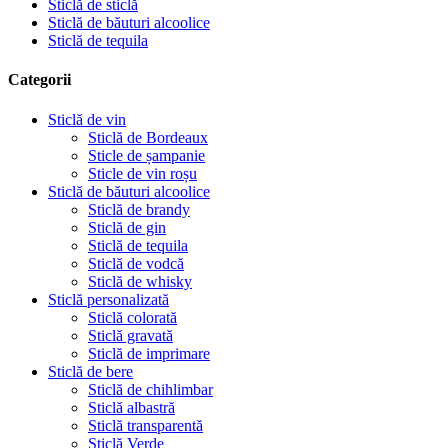
Sticlă de sticlă
Sticlă de băuturi alcoolice
Sticlă de tequila
Categorii
Sticlă de vin
Sticlă de Bordeaux
Sticle de șampanie
Sticle de vin roșu
Sticlă de băuturi alcoolice
Sticlă de brandy
Sticlă de gin
Sticlă de tequila
Sticlă de vodcă
Sticlă de whisky
Sticlă personalizată
Sticlă colorată
Sticlă gravată
Sticlă de imprimare
Sticlă de bere
Sticlă de chihlimbar
Sticlă albastră
Sticlă transparentă
Sticlă Verde