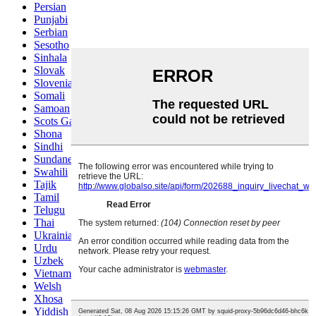
Persian
Punjabi
Serbian
Sesotho
Sinhala
Slovak
Slovenian
Somali
Samoan
Scots Gaelic
Shona
Sindhi
Sundanese
Swahili
Tajik
Tamil
Telugu
Thai
Ukrainian
Urdu
Uzbek
Vietnamese
Welsh
Xhosa
Yiddish