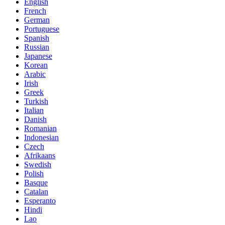
English
French
German
Portuguese
Spanish
Russian
Japanese
Korean
Arabic
Irish
Greek
Turkish
Italian
Danish
Romanian
Indonesian
Czech
Afrikaans
Swedish
Polish
Basque
Catalan
Esperanto
Hindi
Lao