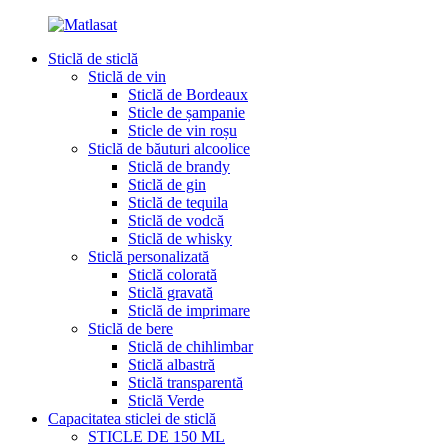
Sticlă de sticlă
Sticlă de vin
Sticlă de Bordeaux
Sticle de șampanie
Sticle de vin roșu
Sticlă de băuturi alcoolice
Sticlă de brandy
Sticlă de gin
Sticlă de tequila
Sticlă de vodcă
Sticlă de whisky
Sticlă personalizată
Sticlă colorată
Sticlă gravată
Sticlă de imprimare
Sticlă de bere
Sticlă de chihlimbar
Sticlă albastră
Sticlă transparentă
Sticlă Verde
Capacitatea sticlei de sticlă
STICLE DE 150 ML