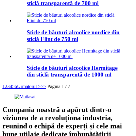
sticlă transparentă de 700 ml
Sticle de băuturi alcoolice nordice din
sticlă Flint de 750 ml
Sticle de băuturi alcoolice Hermitage
din sticlă transparentă de 1000 ml
1
2
3
4
5
6
Următorul >
>>
Pagina 1 / 7
Compania noastră a apărut dintr-o
viziunea de a revoluționa industria,
reunind o echipă de experți și cele mai
bune utilaje dedicate îmbunătățirii