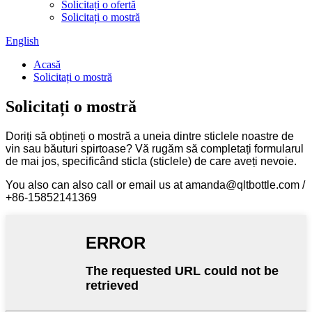
Solicitați o ofertă
Solicitați o mostră
English
Acasă
Solicitați o mostră
Solicitați o mostră
Doriți să obțineți o mostră a uneia dintre sticlele noastre de
vin sau băuturi spirtoase? Vă rugăm să completați formularul
de mai jos, specificând sticla (sticlele) de care aveți nevoie.
You also can also call or email us at amanda@qltbottle.com /
+86-15852141369