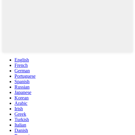
English
French
German
Portuguese
Spanish
Russian
Japanese
Korean
Arabic
Irish
Greek
Turkish
Italian
Danish