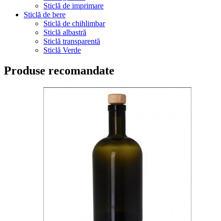
Sticlă de imprimare
Sticlă de bere
Sticlă de chihlimbar
Sticlă albastră
Sticlă transparentă
Sticlă Verde
Produse recomandate