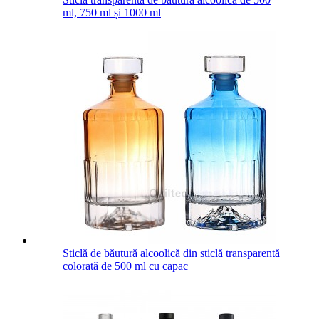
ml, 750 ml și 1000 ml
Sticlă de băutură alcoolică din sticlă transparentă
colorată de 500 ml cu capac