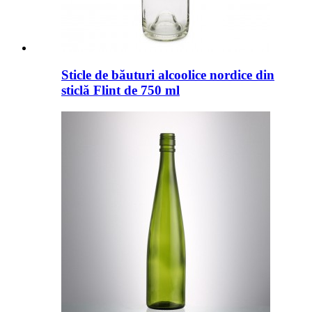
Sticle de băuturi alcoolice nordice din
sticlă Flint de 750 ml