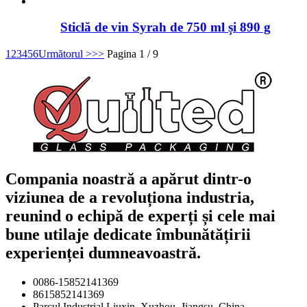
Sticlă de vin Syrah de 750 ml și 890 g
1
2
3
4
5
6
Următorul >
>>
Pagina 1 / 9
Compania noastră a apărut dintr-o
viziunea de a revoluționa industria,
reunind o echipă de experți și cele mai
bune utilaje dedicate îmbunătățirii
experienței dumneavoastră.
0086-15852141369
8615852141369
Parcul Industrial Liuxin, Xuzhou, Jiangsu, China