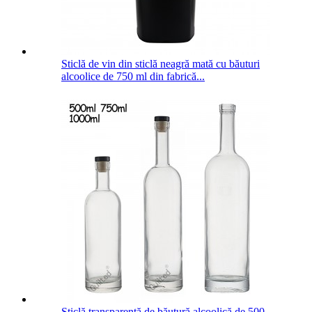
Sticlă de vin din sticlă neagră mată cu băuturi
alcoolice de 750 ml din fabrică...
Sticlă transparentă de băutură alcoolică de 500