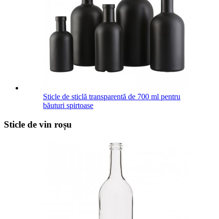
Sticle de sticlă transparentă de 700 ml pentru
băuturi spirtoase
Sticle de vin roșu