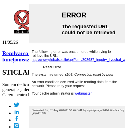
11/05/26
Rezolvarea scurgerilor din sticlele de ulei: Cum
funcționează QLT Glass...
STICLAR
Suntem dedicați să vă sprijinim cu măiestria noastră de ultimă
generație și dedicarea autentică.
Cerere pentru lista de prețuri