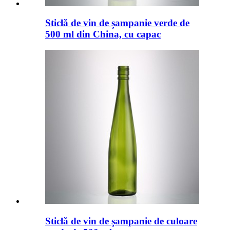
Sticlă de vin de șampanie verde de
500 ml din China, cu capac
Sticlă de vin de șampanie de culoare