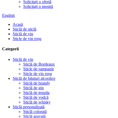
Solicitați o ofertă
Solicitați o mostră
English
Acasă
Sticlă de sticlă
Sticlă de vin
Sticle de vin roșu
Categorii
Sticlă de vin
Sticlă de Bordeaux
Sticle de șampanie
Sticle de vin roșu
Sticlă de băuturi alcoolice
Sticlă de brandy
Sticlă de gin
Sticlă de tequila
Sticlă de vodcă
Sticlă de whisky
Sticlă personalizată
Sticlă colorată
Sticlă gravată