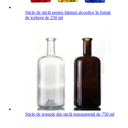
Sticle de sticlă pentru băuturi alcoolice în formă
de iceberg de 250 ml
Sticle de ienupăr din sticlă transparentă de 750 ml