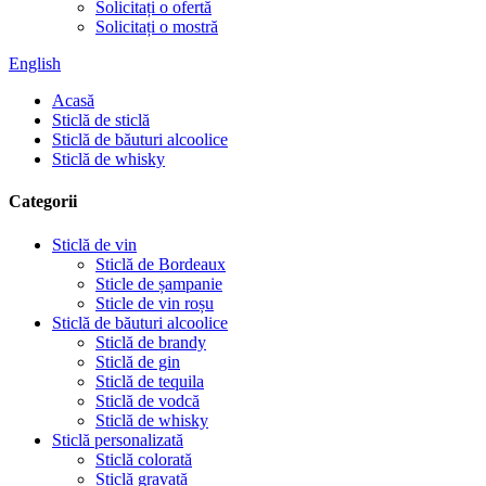
Solicitați o ofertă
Solicitați o mostră
English
Acasă
Sticlă de sticlă
Sticlă de băuturi alcoolice
Sticlă de whisky
Categorii
Sticlă de vin
Sticlă de Bordeaux
Sticle de șampanie
Sticle de vin roșu
Sticlă de băuturi alcoolice
Sticlă de brandy
Sticlă de gin
Sticlă de tequila
Sticlă de vodcă
Sticlă de whisky
Sticlă personalizată
Sticlă colorată
Sticlă gravată