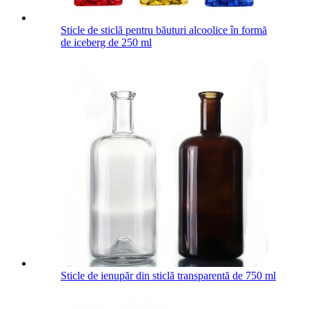
Sticle de sticlă pentru băuturi alcoolice în formă
de iceberg de 250 ml
Sticle de ienupăr din sticlă transparentă de 750 ml