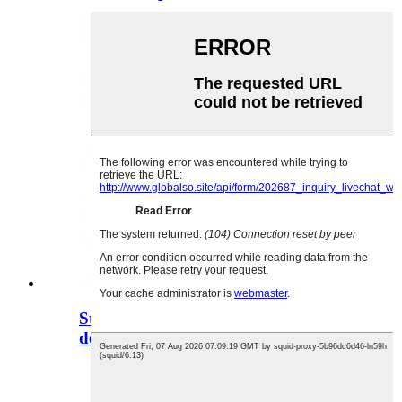
Sticlă de vodcă SOUBRETTE Spirit
de 700 ml