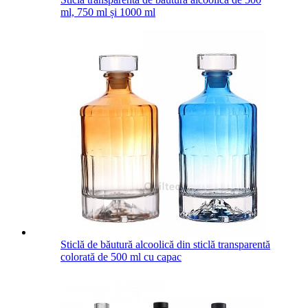
ml, 750 ml și 1000 ml
Sticlă de băutură alcoolică din sticlă transparentă
colorată de 500 ml cu capac