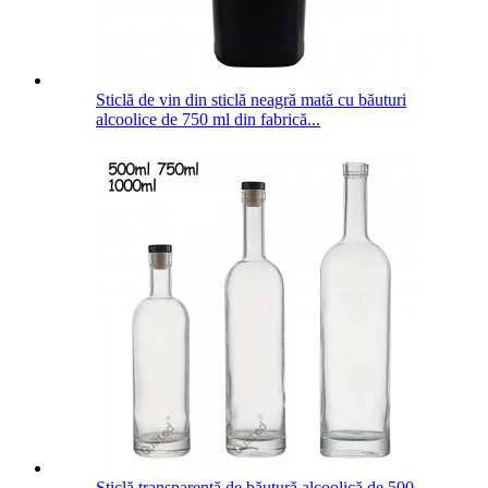
Sticlă de vin din sticlă neagră mată cu băuturi
alcoolice de 750 ml din fabrică...
Sticlă transparentă de băutură alcoolică de 500