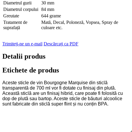
Diametrul gurii
30 mm
Diametrul corpului
84 mm
Greutate
644 grame
Tratament de
Mată, Decal, Poloneză, Vopsea, Spray de
suprafață
culoare etc.
Trimiteți-ne un e-mail
Descărcați ca PDF
Detalii produs
Etichete de produs
Aceste sticle de vin Bourgogne Marquise din sticlă
transparentă de 700 ml vor fi dotate cu finisaj din plută.
Această sticlă are un finisaj hibrid, care poate fi folosită cu
dop de plută sau bartop. Aceste sticle de băuturi alcoolice
sunt fabricate din sticlă super flint și nu conțin BPA.