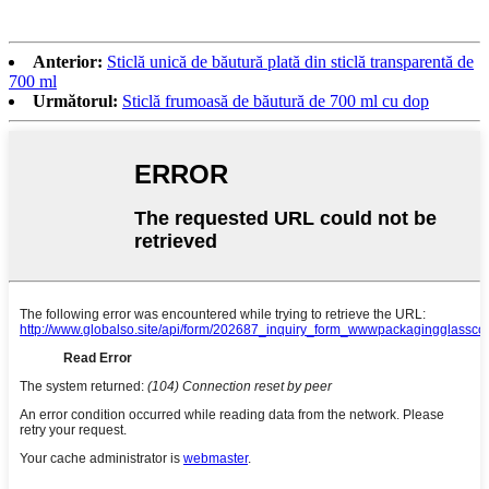
Anterior:
Sticlă unică de băutură plată din sticlă transparentă de
700 ml
Următorul:
Sticlă frumoasă de băutură de 700 ml cu dop