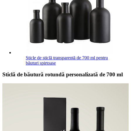
Sticle de sticlă transparentă de 700 ml pentru
băuturi spirtoase
Sticlă de băutură rotundă personalizată de 700 ml