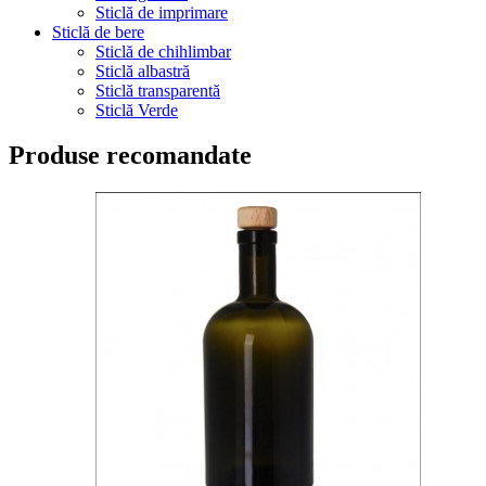
Sticlă de imprimare
Sticlă de bere
Sticlă de chihlimbar
Sticlă albastră
Sticlă transparentă
Sticlă Verde
Produse recomandate