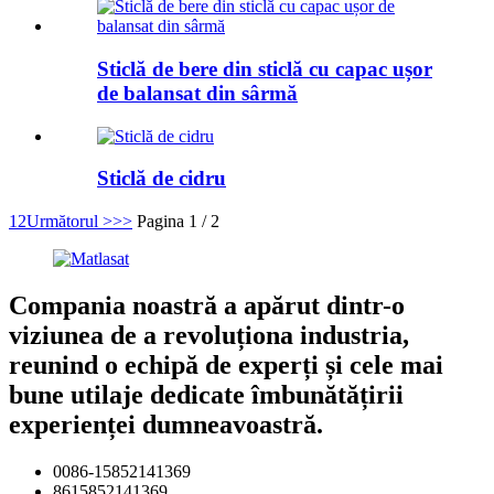
Sticlă de bere din sticlă cu capac ușor
de balansat din sârmă
Sticlă de cidru
1
2
Următorul >
>>
Pagina 1 / 2
Compania noastră a apărut dintr-o
viziunea de a revoluționa industria,
reunind o echipă de experți și cele mai
bune utilaje dedicate îmbunătățirii
experienței dumneavoastră.
0086-15852141369
8615852141369