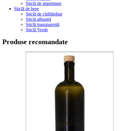
Sticlă de imprimare
Sticlă de bere
Sticlă de chihlimbar
Sticlă albastră
Sticlă transparentă
Sticlă Verde
Produse recomandate