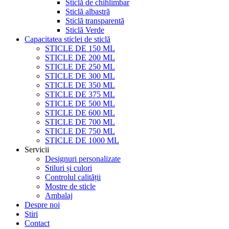
Sticlă de chihlimbar
Sticlă albastră
Sticlă transparentă
Sticlă Verde
Capacitatea sticlei de sticlă
STICLE DE 150 ML
STICLE DE 200 ML
STICLE DE 250 ML
STICLE DE 300 ML
STICLE DE 350 ML
STICLE DE 375 ML
STICLE DE 500 ML
STICLE DE 600 ML
STICLE DE 700 ML
STICLE DE 750 ML
STICLE DE 1000 ML
Servicii
Designuri personalizate
Stiluri și culori
Controlul calității
Mostre de sticle
Ambalaj
Despre noi
Ştiri
Contact