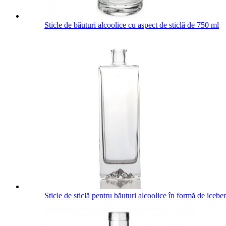
Sticle de băuturi alcoolice cu aspect de sticlă de 750 ml
Sticle de sticlă pentru băuturi alcoolice în formă de iceb