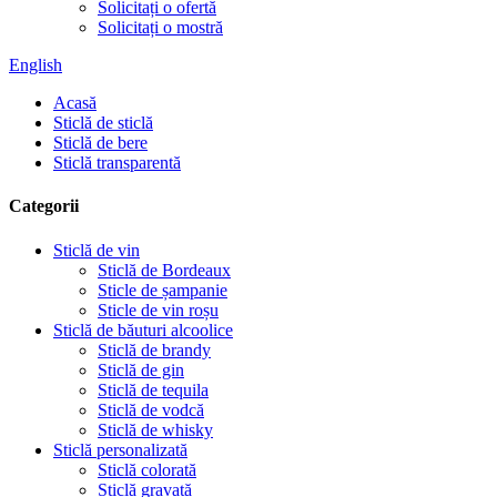
Solicitați o ofertă
Solicitați o mostră
English
Acasă
Sticlă de sticlă
Sticlă de bere
Sticlă transparentă
Categorii
Sticlă de vin
Sticlă de Bordeaux
Sticle de șampanie
Sticle de vin roșu
Sticlă de băuturi alcoolice
Sticlă de brandy
Sticlă de gin
Sticlă de tequila
Sticlă de vodcă
Sticlă de whisky
Sticlă personalizată
Sticlă colorată
Sticlă gravată