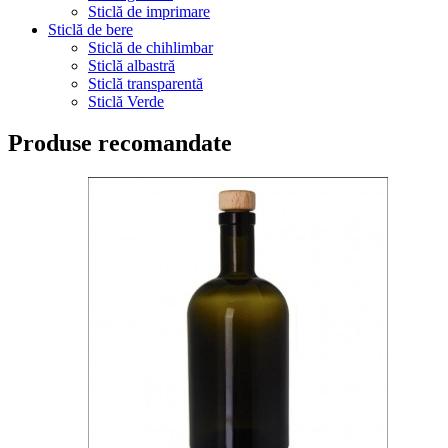
Sticlă de imprimare
Sticlă de bere
Sticlă de chihlimbar
Sticlă albastră
Sticlă transparentă
Sticlă Verde
Produse recomandate