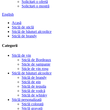
Solicitați o ofertă
Solicitați o mostră
English
Acasă
Sticlă de sticlă
Sticlă de băuturi alcoolice
Sticlă de brandy
Categorii
Sticlă de vin
Sticlă de Bordeaux
Sticle de șampanie
Sticle de vin roșu
Sticlă de băuturi alcoolice
Sticlă de brandy
Sticlă de gin
Sticlă de tequila
Sticlă de vodcă
Sticlă de whisky
Sticlă personalizată
Sticlă colorată
Sticlă gravată