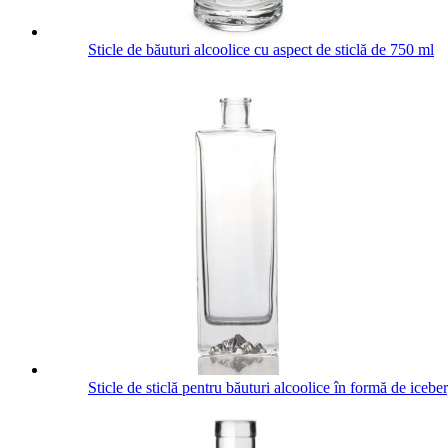
Sticle de băuturi alcoolice cu aspect de sticlă de 750 ml
Sticle de sticlă pentru băuturi alcoolice în formă de iceb