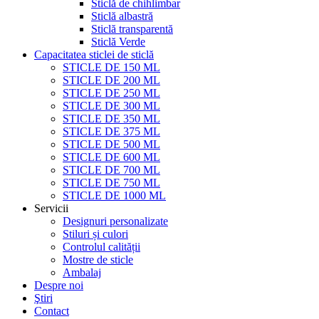
Sticlă de chihlimbar
Sticlă albastră
Sticlă transparentă
Sticlă Verde
Capacitatea sticlei de sticlă
STICLE DE 150 ML
STICLE DE 200 ML
STICLE DE 250 ML
STICLE DE 300 ML
STICLE DE 350 ML
STICLE DE 375 ML
STICLE DE 500 ML
STICLE DE 600 ML
STICLE DE 700 ML
STICLE DE 750 ML
STICLE DE 1000 ML
Servicii
Designuri personalizate
Stiluri și culori
Controlul calității
Mostre de sticle
Ambalaj
Despre noi
Ştiri
Contact