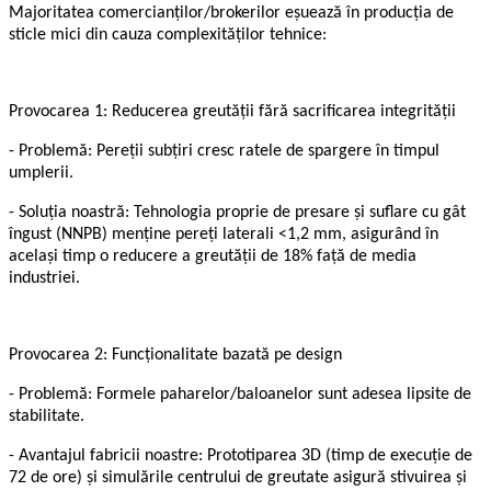
Majoritatea comercianților/brokerilor eșuează în producția de
sticle mici din cauza complexităților tehnice:
Provocarea 1: Reducerea greutății fără sacrificarea integrității
- Problemă: Pereții subțiri cresc ratele de spargere în timpul
umplerii.
- Soluția noastră: Tehnologia proprie de presare și suflare cu gât
îngust (NNPB) menține pereți laterali <1,2 mm, asigurând în
același timp o reducere a greutății de 18% față de media
industriei.
Provocarea 2: Funcționalitate bazată pe design
- Problemă: Formele paharelor/baloanelor sunt adesea lipsite de
stabilitate.
- Avantajul fabricii noastre: Prototiparea 3D (timp de execuție de
72 de ore) și simulările centrului de greutate asigură stivuirea și