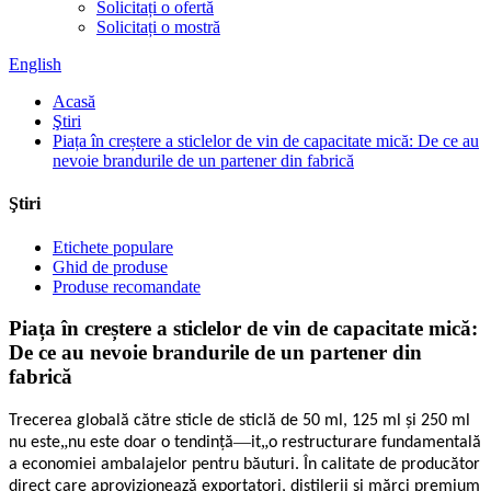
Solicitați o ofertă
Solicitați o mostră
English
Acasă
Ştiri
Piața în creștere a sticlelor de vin de capacitate mică: De ce au
nevoie brandurile de un partener din fabrică
Ştiri
Etichete populare
Ghid de produse
Produse recomandate
Piața în creștere a sticlelor de vin de capacitate mică:
De ce au nevoie brandurile de un partener din
fabrică
Trecerea globală către sticle de sticlă de 50 ml, 125 ml și 250 ml
„
—
„
nu este
nu este doar o tendință
it
o restructurare fundamentală
a economiei ambalajelor pentru băuturi. În calitate de producător
direct care aprovizionează exportatori, distilerii și mărci premium