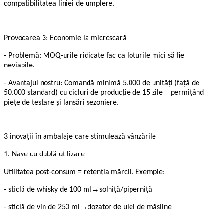
compatibilitatea liniei de umplere.
Provocarea 3: Economie la microscară
- Problemă: MOQ-urile ridicate fac ca loturile mici să fie
neviabile.
- Avantajul nostru: Comandă minimă 5.000 de unități (față de
—
50.000 standard) cu cicluri de producție de 15 zile
permițând
piețe de testare și lansări sezoniere.
3 inovații în ambalaje care stimulează vânzările
1. Nave cu dublă utilizare
Utilitatea post-consum = retenția mărcii. Exemple:
→
- sticlă de whisky de 100 ml
solniță/piperniță
→
- sticlă de vin de 250 ml
dozator de ulei de măsline