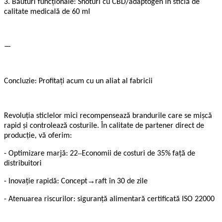
3. Băuturi funcționale: Shoturi cu CBD/adaptogen în sticlă de
calitate medicală de 60 ml
—
Concluzie: Profitați acum cu un aliat al fabricii
Revoluția sticlelor mici recompensează brandurile care se mișcă
rapid și controlează costurile. În calitate de partener direct de
producție, vă oferim:
–
- Optimizare marjă: 22
Economii de costuri de 35% față de
distribuitori
→
- Inovație rapidă: Concept
raft în 30 de zile
- Atenuarea riscurilor: siguranță alimentară certificată ISO 22000