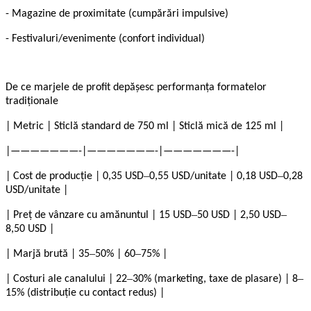
- Magazine de proximitate (cumpărări impulsive)
- Festivaluri/evenimente (confort individual)
De ce marjele de profit depășesc performanța formatelor
tradiționale
| Metric | Sticlă standard de 750 ml | Sticlă mică de 125 ml |
|———————-|———————-|———————-|
–
–
| Cost de producție | 0,35 USD
0,55 USD/unitate | 0,18 USD
0,28
USD/unitate |
–
–
| Preț de vânzare cu amănuntul | 15 USD
50 USD | 2,50 USD
8,50 USD |
–
–
| Marjă brută | 35
50% | 60
75% |
–
–
| Costuri ale canalului | 22
30% (marketing, taxe de plasare) | 8
15% (distribuție cu contact redus) |