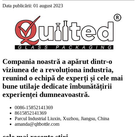
Data publicării: 01 august 2023
Compania noastră a apărut dintr-o
viziunea de a revoluționa industria,
reunind o echipă de experți și cele mai
bune utilaje dedicate îmbunătățirii
experienței dumneavoastră.
0086-15852141369
8615852141369
Parcul Industrial Liuxin, Xuzhou, Jiangsu, China
amanda@qltbottle.com
cele mai recente știri