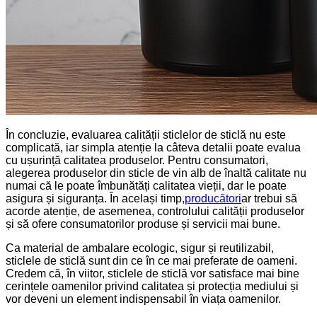
În concluzie, evaluarea calității sticlelor de sticlă nu este
complicată, iar simpla atenție la câteva detalii poate evalua
cu ușurință calitatea produselor. Pentru consumatori,
alegerea produselor din sticle de vin alb de înaltă calitate nu
numai că le poate îmbunătăți calitatea vieții, dar le poate
asigura și siguranța. În același timp,
producători
ar trebui să
acorde atenție, de asemenea, controlului calității produselor
și să ofere consumatorilor produse și servicii mai bune.
Ca material de ambalare ecologic, sigur și reutilizabil,
sticlele de sticlă sunt din ce în ce mai preferate de oameni.
Credem că, în viitor, sticlele de sticlă vor satisface mai bine
cerințele oamenilor privind calitatea și protecția mediului și
vor deveni un element indispensabil în viața oamenilor.