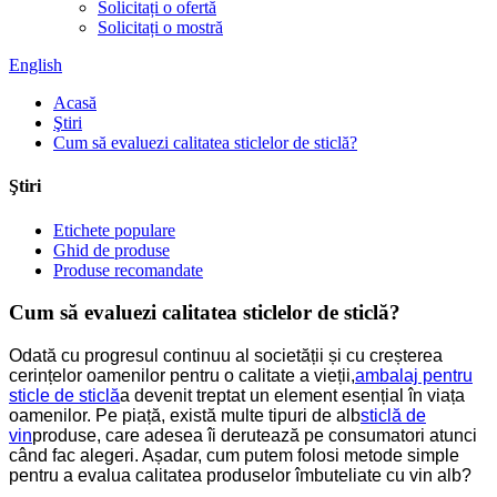
Solicitați o ofertă
Solicitați o mostră
English
Acasă
Ştiri
Cum să evaluezi calitatea sticlelor de sticlă?
Ştiri
Etichete populare
Ghid de produse
Produse recomandate
Cum să evaluezi calitatea sticlelor de sticlă?
Odată cu progresul continuu al societății și cu creșterea
cerințelor oamenilor pentru o calitate a vieții,
ambalaj pentru
sticle de sticlă
a devenit treptat un element esențial în viața
oamenilor. Pe piață, există multe tipuri de alb
sticlă de
vin
produse, care adesea îi derutează pe consumatori atunci
când fac alegeri. Așadar, cum putem folosi metode simple
pentru a evalua calitatea produselor îmbuteliate cu vin alb?