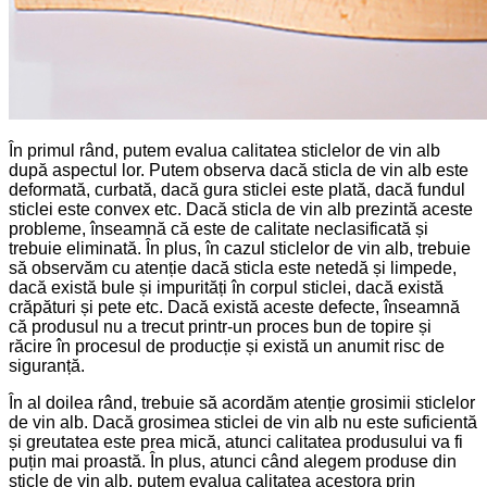
În primul rând, putem evalua calitatea sticlelor de vin alb
după aspectul lor. Putem observa dacă sticla de vin alb este
deformată, curbată, dacă gura sticlei este plată, dacă fundul
sticlei este convex etc. Dacă sticla de vin alb prezintă aceste
probleme, înseamnă că este de calitate neclasificată și
trebuie eliminată. În plus, în cazul sticlelor de vin alb, trebuie
să observăm cu atenție dacă sticla este netedă și limpede,
dacă există bule și impurități în corpul sticlei, dacă există
crăpături și pete etc. Dacă există aceste defecte, înseamnă
că produsul nu a trecut printr-un proces bun de topire și
răcire în procesul de producție și există un anumit risc de
siguranță.
În al doilea rând, trebuie să acordăm atenție grosimii sticlelor
de vin alb. Dacă grosimea sticlei de vin alb nu este suficientă
și greutatea este prea mică, atunci calitatea produsului va fi
puțin mai proastă. În plus, atunci când alegem produse din
sticle de vin alb, putem evalua calitatea acestora prin